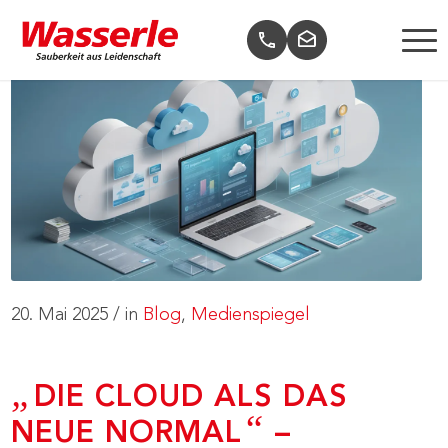
20. Mai 2025
/
in
Blog
,
Medienspiegel
„
DIE CLOUD ALS DAS
“
NEUE NORMAL
–