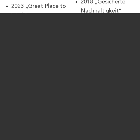
2018 „Gesicherte
2023 „Great Place to
Nachhaltigkeit“
Work“,
Deutsches Institut
Gebäudereinigung
für Nachhaltigkeit
Wasserle als einer der
und Ökonomie
besten Arbeitgeber
2016 „AcrakFver
Deutschlands – in
Arbeitgeber“ in Silber
Köln mit dem 3. Platz
(IHK)
ausgezeichnet
2016 „ISO“ Zertifikat
2023 „Great Place to
9001:2015
Work“,
2016 „Umwelt Pakt
Gebäudereinigung
Bayern“
Wasserle als einer der
besten Arbeitgeber
2009 „Temp Award“
Bayerns – in