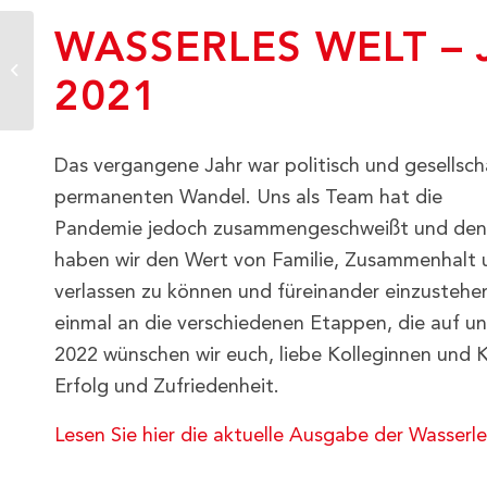
WASSERLES WELT –
„Wasserle: Der tut
was“ – Artikel brand
2021
eins
Das vergangene Jahr war politisch und gesellsc
permanenten Wandel. Uns als Team hat die
Pandemie jedoch zusammengeschweißt und den B
haben wir den Wert von Familie, Zusammenhalt u
verlassen zu können und füreinander einzustehen
einmal an die verschiedenen Etappen, die auf u
2022 wünschen wir euch, liebe Kolleginnen und K
Erfolg und Zufriedenheit.
Lesen Sie hier die aktuelle Ausgabe der Wasserle