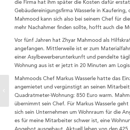
die Firma hat ihm später die Kosten dafür erstat
Gebäudereinigungsfirma Wasserle in Kaufering, d
Mahmood kann sich also bei seinem Chef für di
mehr Nachahmer finden sollte, hofft auch die M
Vor fünf Jahren hat Zhyar Mahmood als Hilfskra
angefangen. Mittlerweile ist er zum Materialfah
einer Asylbewerberunterkunft und pendelte tägl
Wohnung aus ist er jetzt in 20 Minuten am Logis
Mahmoods Chef Markus Wasserle hatte das Ei
angemietet und vergünstigt an seinen Mitarbeit
Auszeichnung: Great
Place to Work 2024
Quadratmeter-Wohnung: 850 Euro warm. Mahmo
übernimmt sein Chef. Für Markus Wasserle geht
sich sein Unternehmen um Wohnraum für die Ang
es für meine Mitarbeiter schwer ist, eine Wohn
Angebot ausgebaut. Aktuell leben von den 425