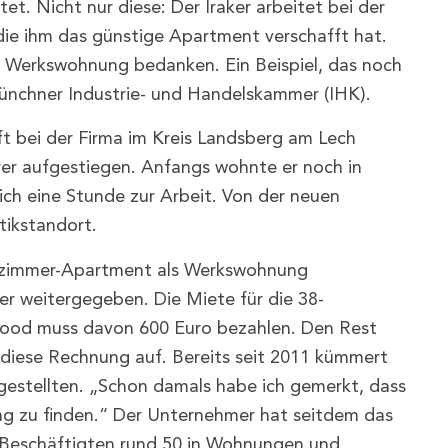
tet. Nicht nur diese: Der Iraker arbeitet bei der
ie ihm das günstige Apartment verschafft hat.
e Werkswohnung bedanken. Ein Beispiel, das noch
ünchner Industrie- und Handelskammer (IHK).
ft bei der Firma im Kreis Landsberg am Lech
rer aufgestiegen. Anfangs wohnte er noch in
ich eine Stunde zur Arbeit. Von der neuen
tikstandort.
nzimmer-Apartment als Werkswohnung
er weitergegeben. Die Miete für die 38-
od muss davon 600 Euro bezahlen. Den Rest
 diese Rechnung auf. Bereits seit 2011 kümmert
estellten. „Schon damals habe ich gemerkt, dass
ung zu finden.“ Der Unternehmer hat seitdem das
 Beschäftigten rund 50 in Wohnungen und