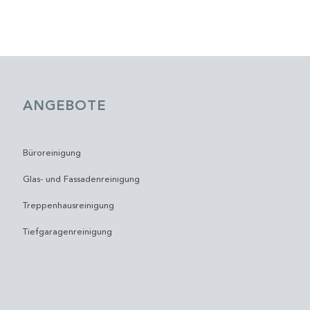
ANGEBOTE
Büroreinigung
Glas- und Fassadenreinigung
Treppenhausreinigung
Tiefgaragenreinigung