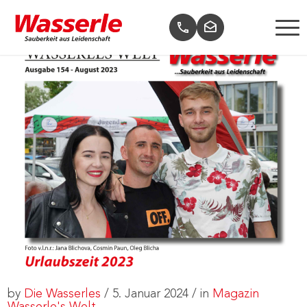
by
Die Wasserles
/
5. Januar 2024
/
in
Magazin
Wasserle's Welt